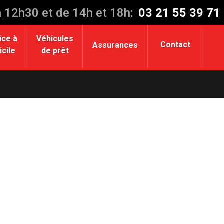
à 12h30 et de 14h et 18h:
03 21 55 39 71
ice à
Véhicules
Contact
Assurances
cile
de prêt