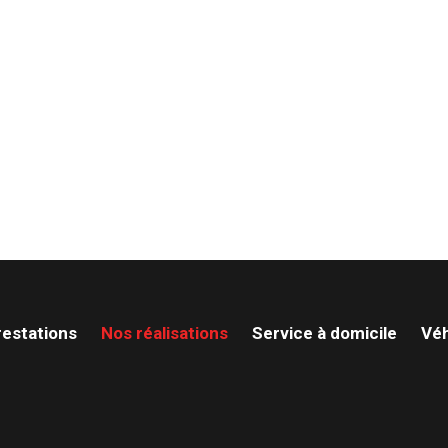
restations
Nos réalisations
Service à domicile
Véh